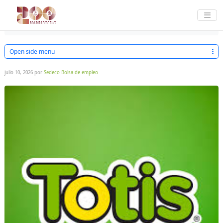
AYUDA
EMPLEOS
DESCARGAR VACANTES
Home
AYUDANTE GENERAL
Open side menu
julio 10, 2026
por
Sedeco Bolsa de empleo