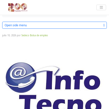
AYUDA
EMPLEOS
DESCARGAR VACANTES
Home
MANTENIMIENTO INDUSTRIAL
Open side menu
julio 10, 2026
por
Sedeco Bolsa de empleo